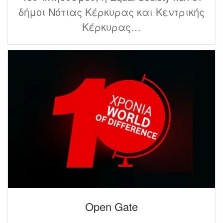
δήμοι Νότιας Κέρκυρας και Κεντρικής
Κέρκυρας…
Open Gate