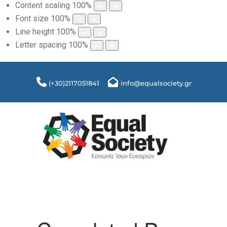
Content scaling
100
%
Font size
100
%
Line height
100
%
Letter spacing
100
%
(+30)2117051841
info@equalsociety.gr