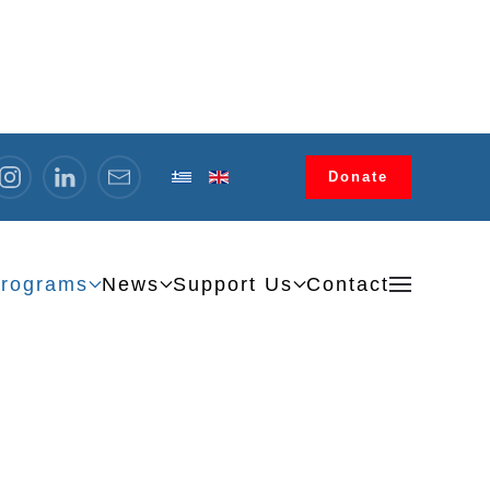
Donate
rograms
News
Support Us
Contact