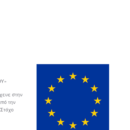
ΟΥ»
χευε στην
πό την
 Στόχο