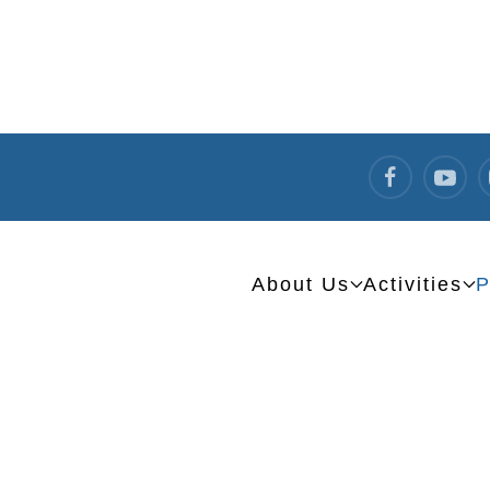
About Us
Activities
P