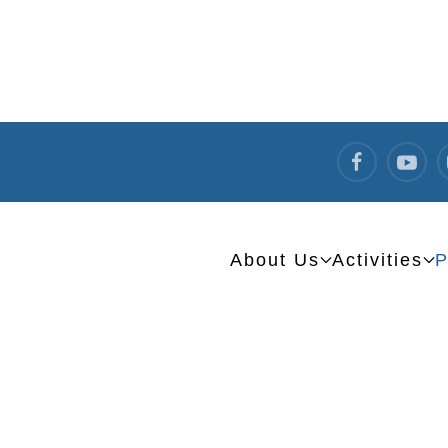
About Us
Activities
P