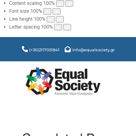
Content scaling
100
%
Font size
100
%
Line height
100
%
Letter spacing
100
%
(+30)2117051841
info@equalsociety.gr