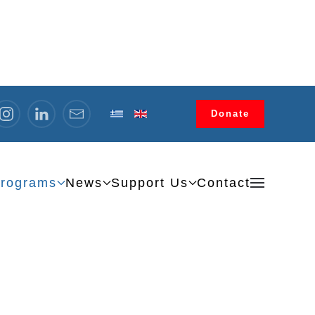
Donate
rograms
News
Support Us
Contact