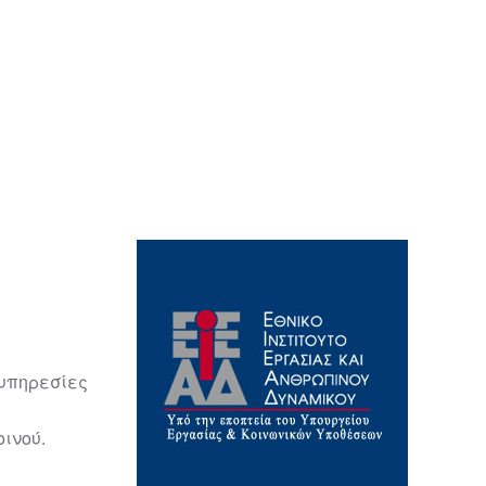
 υπηρεσίες
ινού.