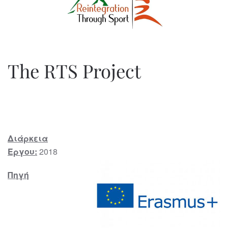
The RTS Project
Διάρκεια
Έργου:
2018
Πηγή